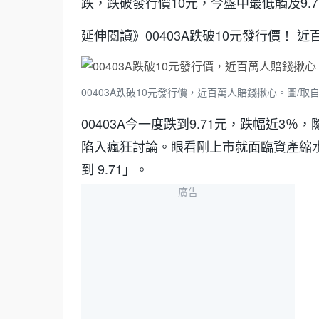
跌，跌破發行價10元，今盤中最低觸及9.
延伸閱讀》00403A跌破10元發行價！ 
00403A跌破10元發行價，近百萬人賠錢揪心。圖/取自Get
00403A今一度跌到9.71元，跌幅近3％，隨
陷入瘋狂討論。眼看剛上市就面臨資產縮水
到 9.71」。
廣告