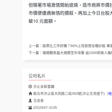
但隨著市場激情開始退燒，造市商將市價
市價便遭遇無情的摜殺，再加上今日台股大盤
破10 元面額。
上一篇：
股票比工作好賺？66%上班族想全職炒股 專
下一篇：
俄開戰來最大規模空中攻擊 逾1500架無人機
公司名片
汐止全新當舖
新北市汐止區大同路二段350號(汐止交流道下)
（
地
王店長
(02)2647-3135