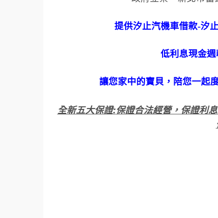
提供汐止汽機車借款
-
汐
低利息現金週
讓您家中的寶貝，陪您一起
全新五大保證
:
保證合法經營，保證利息