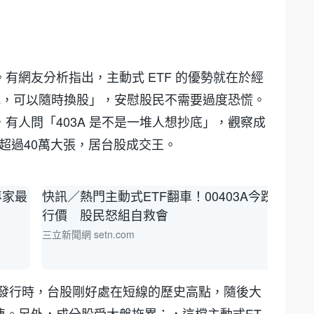
有網友分析指出，主動式 ETF 的優勢就在於經
動式，可以隨時換股」，安慰股民不需要過度恐慌。
有人問「403A 是不是一堆人想抄底」，觀察成
量超過40萬大張，居台股成交王。
專家最
快訊／熱門主動式ETF翻車！00403A今跌破發
行價 股民怒組自救會
三立新聞網 setn.com
A 剛發行時，台股剛好處在短線的歷史高點，隨後大
連。另外，成分股受大盤拖累：，這檔主動式ET