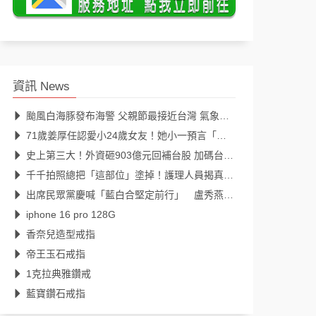
資訊 News
颱風白海豚發布海警 父親節最接近台灣 氣象署說明最新颱風路徑、影響範圍
71歲姜厚任認愛小24歲女友！她小一預言「一定會再見」39年後成真
史上第三大！外資砸903億元回補台股 加碼台積電298億元
千千拍照總把「這部位」塗掉！護理人員揭真相：避免惹來不必要麻煩
出席民眾黨慶喊「藍白合堅定前行」 盧秀燕：2026全民倒閣，2028全民倒賴
iphone 16 pro 128G
香奈兒造型戒指
帝王玉石戒指
1克拉典雅鑽戒
藍寶鑽石戒指