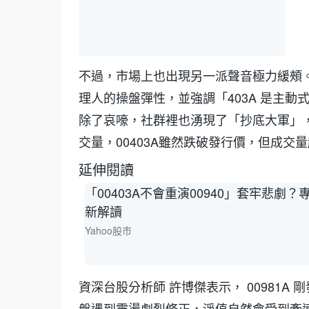
不過，市場上也出現另一派聲音極力緩頰。
理人的操盤彈性，並強調「403A 是主
除了哀嚎，社群裡也湧現了「抄底大軍」，
交量，00403A雖然跌破發行價，但成交
延伸閱讀
「00403A不會重演00940」套牢悲劇？
新解讀
Yahoo股市
資深台股分析師 許博傑表示， 00981
盤遇到震盪劇烈修正，淨值自然會受到牽