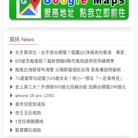
資訊 News
左手賣塔位，右手撿台積電？龍巖Q2淨值為何暴漲 專家一看持股愣住：狂掃台美9巨頭
8/9是否颱風假？最新預報8縣市風雨達停班停課標準
颱風白海豚發布海警 父親節最接近台灣 氣象署說明最新颱風路徑、影響範圍
71歲姜厚任認愛小24歲女友！她小一預言「一定會再見」39年後成真
史上第三大！外資砸903億元回補台股 加碼台積電298億元
iphone 16 pro 128G
香奈兒造型戒指
帝王玉石戒指
1克拉典雅鑽戒
藍寶鑽石戒指