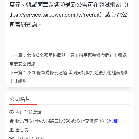
萬元。甄試簡章及各項最新公告可在甄試網站（h
ttps://service.taipower.com.tw/recruit）或台電公
司官網查詢。
上一篇：
北市知名密室逃脫館「員工扮吊死鬼慘命危」！遭認
定無安全措施
下一篇：
7800億軍購條例通過 美國支持但指延後其他經費恐對
中共讓步
公司名片
汐止全新當舖
新北市汐止區大同路二段350號(汐止交流道下)
（
地圖
）
王店長
(02)2647-3135