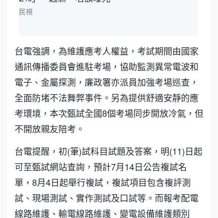
民視
台電強調，為維護應考人權益，考試期間由國家
通訊傳播委員會進駐考場，協助監測異常電波和
電子、金屬探測，廉政署亦派員加強考場巡查，
全面防堵不法舞弊事件。另為提供舒適安靜的應
考環境，本次甄試全國8個考場同步開放冷氣，但
不開放親友陪考。
台電提醒，初(筆)試科目試題及答案，明(11)日起
可至甄試網站查詢，預計7月14日公告複試名
單，8月4日起舉行複試，複試項目包含複評測
試、現場測試、實作測試及口試等。而報考配電
線路維護、輸電線路維護、變電設備維護類別