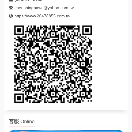
chenshingpawn@yahoo.com.tw
https://www.26478855.com.tw
客服 Online