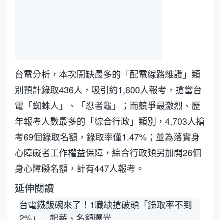
台電分析，本次開缺最多的「配電線路維護」類
別預計錄取436人，吸引約1,600人報考，搶當台
電「蜘蛛人」、「忍者龜」；而競爭最激烈、歷
年報考人數最多的「綜合行政」類別，4,703人搶
考69個錄取名額，錄取率僅1.47%；並為落實身
心障礙者工作權益保障，綜合行政類另加開26個
身心障礙名額，計有447人報考。
延伸閱讀
台電鐵飯碗來了！1職缺搶破頭「錄取率不到
台
2%」 起薪、名額曝光
中