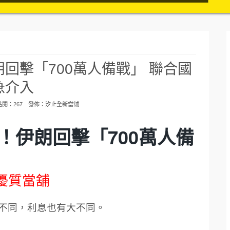
回擊「700萬人備戰」 聯合國
急介入
 點閱：267 發佈：
汐止全新當舖
！伊朗回擊「700萬人備
優質當舖
不同，利息也有大不同。