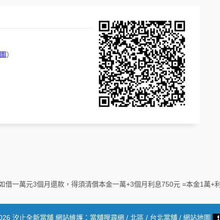
圖
）
 例如借一萬元3個月還款，得須清償本金一萬+3個月利息750元 =本金1萬+
2026
汐止全新當舖
網站維護：
當舖搜尋網
/
北區
/
台北當舖
/
網站地圖