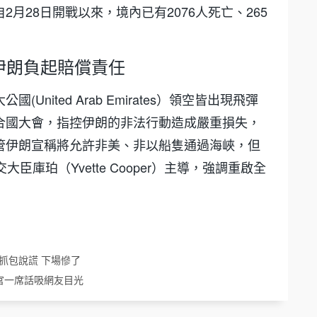
月28日開戰以來，境內已有2076人死亡、265
伊朗負起賠償責任
nited Arab Emirates）領空皆出現飛彈
合國大會，指控伊朗的非法行動造成嚴重損失，
管伊朗宣稱將允許非美、非以船隻通過海峽，但
庫珀（Yvette Cooper）主導，強調重啟全
抓包說謊 下場慘了
官一席話吸網友目光