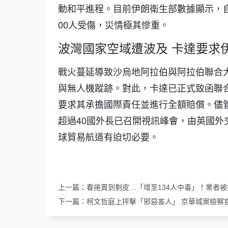
動和平進程。目前伊朗衛生部數據顯示，自2
00人受傷，災情極其慘重。
波灣國家空域遭波及 卡達要求
戰火蔓延導致沙烏地阿拉伯與阿拉伯聯合大公國(U
與無人機蹤跡。對此，卡達已正式致函聯
要求其承擔國際責任並進行全額賠償。儘
超過40國外長已召開視訊峰會，由英國外交大臣
球貿易航道有迫切必要。
上一篇：
春捲賣到剩皮…「增至134人中毒」！業者被
下一篇：
柯文哲庭上抨擊「邪惡害人」 京華城案檢察