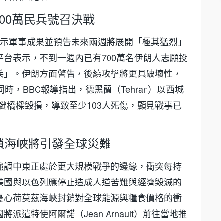
00萬民兵號召決戰
展示軍事成果並預告未來兩週將展開「極其猛烈」
台表示，不到一週內已有700萬名伊朗人志願投
兵」。伊朗方面警告，後續攻擊將更具破壞性，
此同時，BBC報導指出，德黑蘭（Tehran）以西城
關鍵橋樑毀損，導致至少103人死傷，顯見戰事已
鎖海峽將引發全球災難
強調中東正處於更大規模戰爭的邊緣，衝突每持
美國與以色列應停止造成人道苦難與經濟毀滅的
憂心荷莫茲海峽封鎖對全球能源與糧食價格的衝
遣特使阿爾諾（Jean Arnault）前往當地推