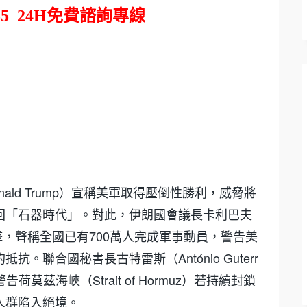
55
24H
免費諮詢專線
ald Trump）宣稱美軍取得壓倒性勝利，威脅將
回「石器時代」。對此，伊朗國會議長卡利巴夫
f）強硬回擊，聲稱全國已有700萬人完成軍事動員，警告美
聯合國秘書長古特雷斯（António Guterr
茲海峽（Strait of Hormuz）若持續封鎖
人群陷入絕境。