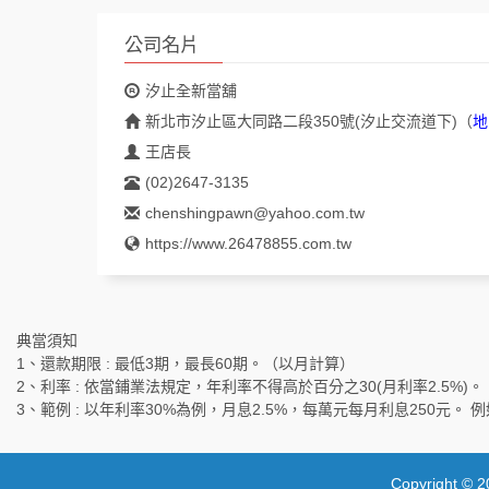
公司名片
汐止全新當舖
新北市汐止區大同路二段350號(汐止交流道下)
（
地
王店長
(02)2647-3135
chenshingpawn@yahoo.com.tw
https://www.26478855.com.tw
典當須知
1、還款期限 : 最低3期，最長60期。（以月計算）
2、利率 : 依當鋪業法規定，年利率不得高於百分之30(月利率2.5%)。
3、範例 : 以年利率30%為例，月息2.5%，每萬元每月利息250元。
Copyright © 