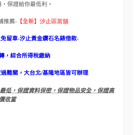
舖，保證給你最低利。
鋪推薦
-
【全新】
汐止區當舖
止免留車
-
汐止黃金鑽石名錶借款
-
轉，綜合所得稅繳納
度過難關，大台北
/
基隆地區皆可辦理
最低，保證資料保密，保證物品安全，保證高
價收當