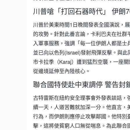
川普嗆「打回石器時代」 伊朗7
川普於美東時間1日晚間發表全國演說，
的攻勢。針對此番言論，卡利巴夫在社群平
入軍事服務，強調「每一位伊朗人都是士
並已向以色列(Israel)發射飛彈反擊。與
市卡拉季（Karaj）遭到猛烈空襲，一座
從邊境延伸至內陸核心。
聯合國特使赴中東調停 警告封
古特雷斯在紐約安全理事會外發表談話，
續一天，人道苦難就加深一分。他直言，
行為，而伊朗則應停止攻擊鄰國。他特別
擊，這將使貧窮人口無從喘息。為此聯合國將派