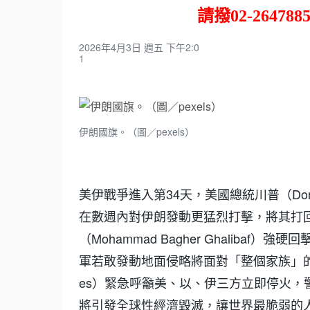
請撥
02-264788
2026年4月3日 週五 下午2:0
1
伊朗國旗。（圖／pexels）
美伊戰爭進入第34天，美國總統川普（Don
在數週內對伊朗發動更猛烈打擊，將其打
（Mohammad Bagher Ghaliba
軍若敢發動地面侵略將面對「整個家族」的抵抗。
es）緊急呼籲美、以、伊三方立即停火，警告荷莫
將引發全球性經濟毀滅，讓世界最脆弱的