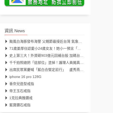
資訊 News
颱風白海豚發布海警 父親節最接近台灣 氣象署說明最新颱風路徑、影響範圍
71歲姜厚任認愛小24歲女友！她小一預言「一定會再見」39年後成真
史上第三大！外資砸903億元回補台股 加碼台積電298億元
千千拍照總把「這部位」塗掉！護理人員揭真相：避免惹來不必要麻煩
出席民眾黨慶喊「藍白合堅定前行」 盧秀燕：2026全民倒閣，2028全民倒賴
iphone 16 pro 128G
香奈兒造型戒指
帝王玉石戒指
1克拉典雅鑽戒
藍寶鑽石戒指