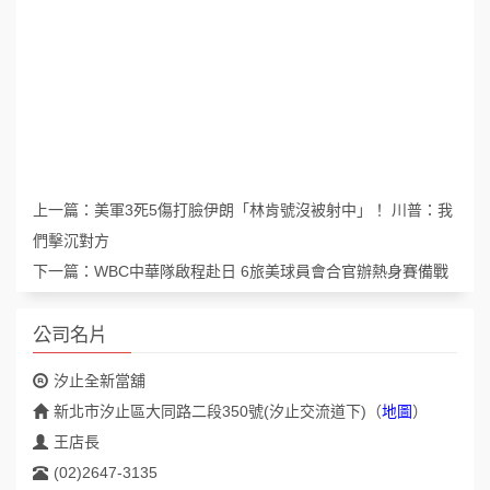
上一篇：
美軍3死5傷打臉伊朗「林肯號沒被射中」！ 川普：我
們擊沉對方
下一篇：
WBC中華隊啟程赴日 6旅美球員會合官辦熱身賽備戰
公司名片
汐止全新當舖
新北市汐止區大同路二段350號(汐止交流道下)
（
地圖
）
王店長
(02)2647-3135