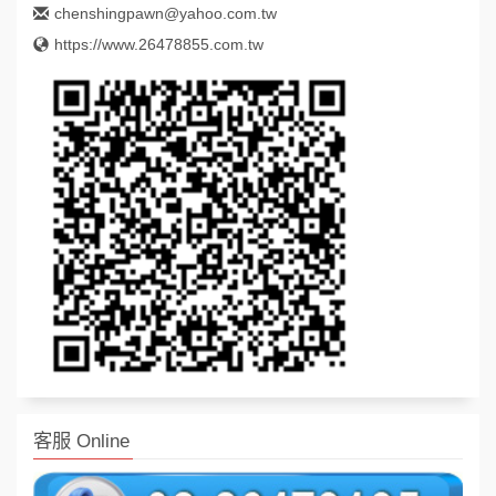
chenshingpawn@yahoo.com.tw
https://www.26478855.com.tw
客服 Online