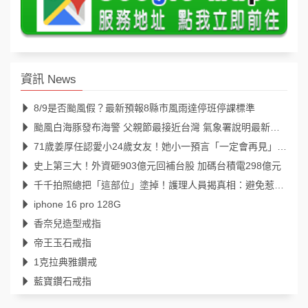
資訊 News
8/9是否颱風假？最新預報8縣市風雨達停班停課標準
颱風白海豚發布海警 父親節最接近台灣 氣象署說明最新颱風路徑、影響範圍
71歲姜厚任認愛小24歲女友！她小一預言「一定會再見」39年後成真
史上第三大！外資砸903億元回補台股 加碼台積電298億元
千千拍照總把「這部位」塗掉！護理人員揭真相：避免惹來不必要麻煩
iphone 16 pro 128G
香奈兒造型戒指
帝王玉石戒指
1克拉典雅鑽戒
藍寶鑽石戒指