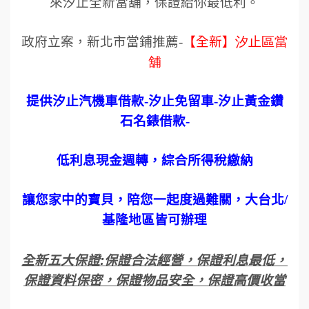
來汐止全新當舖，保證給你最低利。
政府立案，新北市當鋪推薦
-
【全新】
汐止區當
舖
提供汐止汽機車借款
-
汐止免留車
-
汐止黃金鑽
石名錶借款
-
低利息現金週轉，綜合所得稅繳納
讓您家中的寶貝，陪您一起度過難關，大台北
/
基隆地區皆可辦理
全新五大保證
:
保證合法經營，保證利息最低，
保證資料保密，保證物品安全，保證高價收當