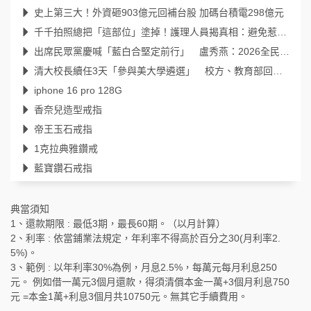
史上第三大！外資砸903億元回補台股 加碼台積電298億元
千千拍照總把「這部位」塗掉！護理人員揭真相：避免惹來不必要麻煩
出席民眾黨慶喊「藍白合堅定前行」 盧秀燕：2026全民倒閣，2028全民倒賴
清大校長續任3天「參與美大學遴選」 校方、教育部回應了
iphone 16 pro 128G
香奈兒造型戒指
帝王玉石戒指
1克拉典雅鑽戒
藍寶鑽石戒指
典當須知
1、還款期限 : 最低3期，最長60期。（以月計算）
2、利率 : 依當鋪業法規定，年利率不得高於百分之30(月利率2.
5%)。
3、範例 : 以年利率30%為例，月息2.5%，每萬元每月利息250
元。 例如借一萬元3個月還款，得須清償本金一萬+3個月利息750
元 =本金1萬+利息3個月共10750元。無其它手續費用。