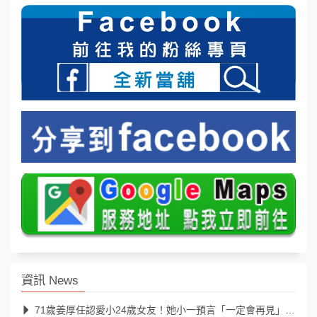
資訊 News
71歲姜厚任認愛小24歲女友！她小一預言「一定會再見」39年後成真