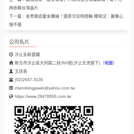
再依賴台灣晶片
下一篇：
金秀賢認愛金賽綸！還原交往時間軸 曝現況：嚴重心
理不穩
公司名片
汐止全新當舖
新北市汐止區大同路二段350號(汐止交流道下)
（
地圖
）
王店長
(02)2647-3135
chenshingpawn@yahoo.com.tw
https://www.26478855.com.tw