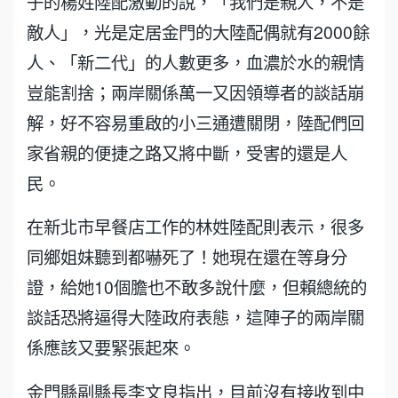
子的楊姓陸配激動的說，「我們是親人，不是
敵人」，光是定居金門的大陸配偶就有2000餘
人、「新二代」的人數更多，血濃於水的親情
豈能割捨；兩岸關係萬一又因領導者的談話崩
解，好不容易重啟的小三通遭關閉，陸配們回
家省親的便捷之路又將中斷，受害的還是人
民。
在新北市早餐店工作的林姓陸配則表示，很多
同鄉姐妹聽到都嚇死了！她現在還在等身分
證，給她10個膽也不敢多說什麼，但賴總統的
談話恐將逼得大陸政府表態，這陣子的兩岸關
係應該又要緊張起來。
金門縣副縣長李文良指出，目前沒有接收到中