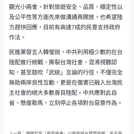
觀光小兩會，針對旅遊安全、品質、穩定性以
及公平性等方面先來做溝通再開放，也希望陸
方趕快回應，目前有高達7成的民意支持政府
作法。
民進黨發言人韓瑩說，中共利用極少數的在台
陸配進行統戰、撕裂台灣社會、混淆視聽認
知，甚至鼓吹「武統」言論的行徑，不僅完全
無助兩岸良性互動，更是在傷害已融入台灣民
主社會的絕大多數善良陸配。中共應對此自
省、懸崖勒馬，立刻停止各項對台惡意作為。
上一篇：
讚魏哲家「最受敬重」川普再提台積電政績：美不用