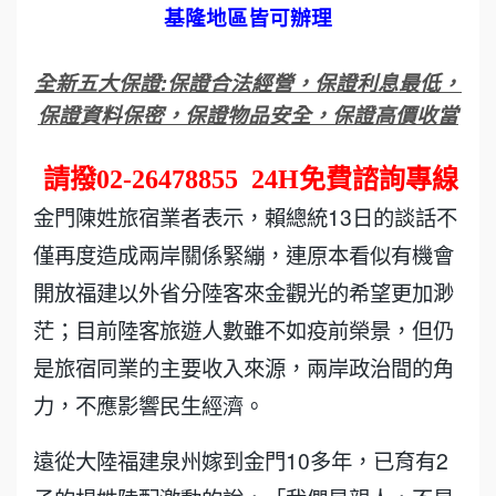
基隆地區皆可辦理
全新五大保證
:
保證合法經營，保證利息最低，
保證資料保密，保證物品安全，保證高價收當
請撥
02-26478855
24H
免費諮詢專線
金門陳姓旅宿業者表示，賴總統13日的談話不
僅再度造成兩岸關係緊繃，連原本看似有機會
開放福建以外省分陸客來金觀光的希望更加渺
茫；目前陸客旅遊人數雖不如疫前榮景，但仍
是旅宿同業的主要收入來源，兩岸政治間的角
力，不應影響民生經濟。
遠從大陸福建泉州嫁到金門10多年，已育有2